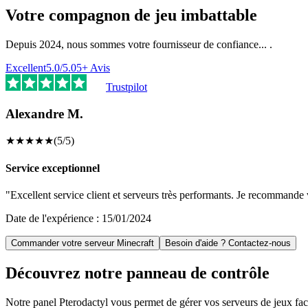
Votre compagnon de jeu imbattable
Depuis 2024, nous sommes votre fournisseur de confiance...
.
Excellent
5.0
/5.0
5
+
Avis
Trustpilot
Alexandre M.
★
★
★
★
★
(
5
/5)
Service exceptionnel
"
Excellent service client et serveurs très performants. Je recomman
Date de l'expérience :
15/01/2024
Commander votre serveur Minecraft
Besoin d'aide ? Contactez-nous
Découvrez notre panneau de contrôle
Notre panel Pterodactyl vous permet de gérer vos serveurs de jeux faci