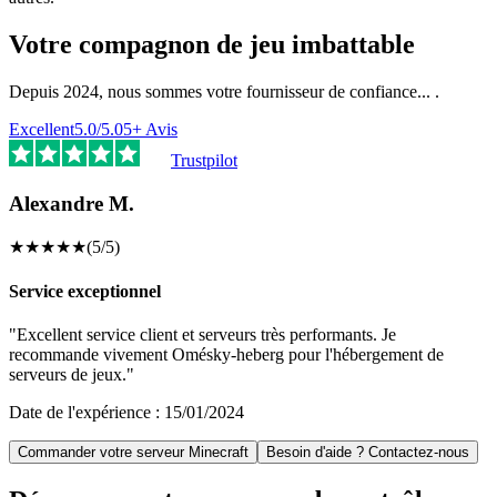
Votre compagnon de jeu imbattable
Depuis 2024, nous sommes votre fournisseur de confiance...
.
Excellent
5.0
/5.0
5
+
Avis
Trustpilot
Alexandre M.
★
★
★
★
★
(
5
/5)
Service exceptionnel
"
Excellent service client et serveurs très performants. Je
recommande vivement Omésky-heberg pour l'hébergement de
serveurs de jeux.
"
Date de l'expérience :
15/01/2024
Commander votre serveur Minecraft
Besoin d'aide ? Contactez-nous